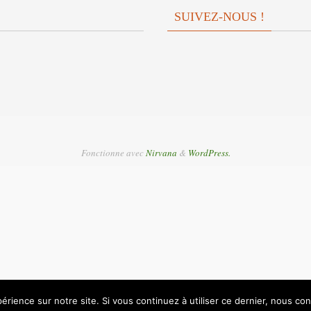
SUIVEZ-NOUS !
Fonctionne avec
Nirvana
&
WordPress.
érience sur notre site. Si vous continuez à utiliser ce dernier, nous co