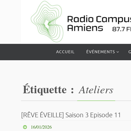
Passer
vers
le
contenu
Passer
ACCUEIL
ÉVÉNEMENTS
G
vers
le
contenu
Étiquette :
Ateliers
[RÊVE ÉVEILLE] Saison 3 Episode 11
16/01/2026