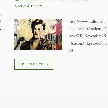
Société & Culture
p
http://www.radiocamp
/
usamiens.fr/podcasts/
5
reve/RE_Novembre25
.
_Saison3_Episode9.m
p3
LIRE L’ARTICLE