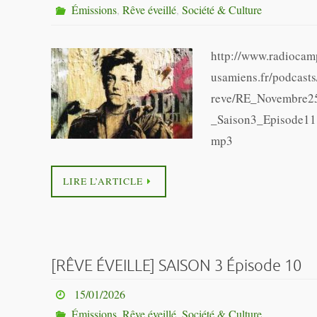
Émissions
,
Rêve éveillé
,
Société & Culture
http://www.radiocam
usamiens.fr/podcasts
reve/RE_Novembre2
_Saison3_Episode11
mp3
LIRE L’ARTICLE
[RÊVE ÉVEILLE] SAISON 3 Épisode 10
15/01/2026
Émissions
,
Rêve éveillé
,
Société & Culture