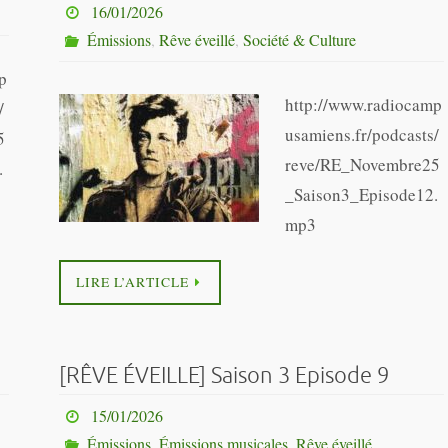
16/01/2026
Émissions
,
Rêve éveillé
,
Société & Culture
p
http://www.radiocamp
/
usamiens.fr/podcasts/
5
reve/RE_Novembre25
.
_Saison3_Episode12.
mp3
LIRE L’ARTICLE
[RÊVE ÉVEILLE] Saison 3 Episode 9
15/01/2026
Émissions
,
Émissions musicales
,
Rêve éveillé
,