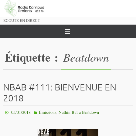
Passer
vers
le
ECOUTE EN DIRECT
contenu
Étiquette :
Beatdown
NBAB #111: BIENVENUE EN
2018
,
05/01/2018
Émissions
Nuthin But a Beatdown