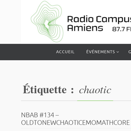
Passer
vers
le
contenu
Passer
ACCUEIL
ÉVÉNEMENTS
G
vers
le
contenu
Étiquette :
chaotic
NBAB #134 –
OLDTONEWCHAOTICEMOMATHCORE