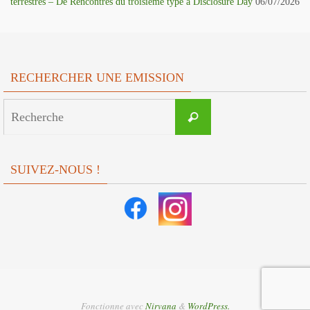
terrestres – De Rencontres du troisième type à Disclosure Day
06/07/2026
RECHERCHER UNE EMISSION
Search
Recherche
for:
SUIVEZ-NOUS !
Fonctionne avec
Nirvana
&
WordPress.