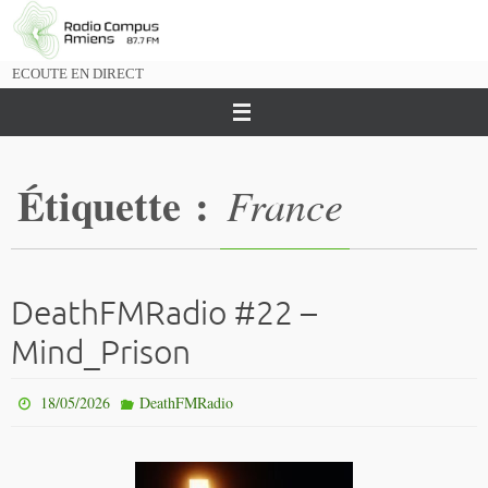
Passer
vers
le
ECOUTE EN DIRECT
contenu
Étiquette :
France
DeathFMRadio #22 –
Mind_Prison
18/05/2026
DeathFMRadio