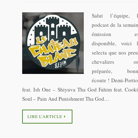
Salut l’équipe, 
podcast de la semai
émission es
disponible, voici 
selecta que nos pre
chevaliers on
préparée, bonn
écoute ! Demi-Porti
feat. Ish One – Shiyuva Tha God Fahim feat. Cook
Soul – Pain And Punishment Tha God…
LIRE L’ARTICLE