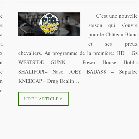
le
C’est une nouvelle
ne
saison qui s’ouvre
t
pour le Château Blanc
la
et ses preux
ux
chevaliers. Au programme de la première: JID – Gz
t
WESTSIDE GUNN – Power House Hobbs
e
SHALIPOPI– Naso JOEY BADA$$ – Supaflee
on
KNEECAP – Drug Dealin…
in
LIRE L’ARTICLE