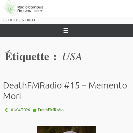
Passer
vers
le
ECOUTE EN DIRECT
contenu
Étiquette :
USA
DeathFMRadio #15 – Memento
Mori
01/04/2026
DeathFMRadio