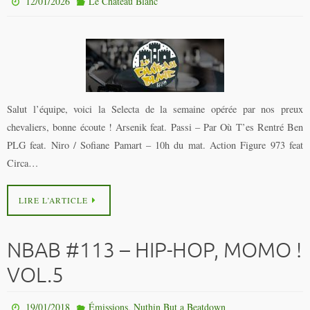
12/01/2026
Le Château Blanc
Salut l’équipe, voici la Selecta de la semaine opérée par nos preux
chevaliers, bonne écoute ! Arsenik feat. Passi – Par Où T’es Rentré Ben
PLG feat. Niro / Sofiane Pamart – 10h du mat. Action Figure 973 feat
Circa…
LIRE L’ARTICLE
NBAB #113 – HIP-HOP, MOMO !
VOL.5
,
19/01/2018
Émissions
Nuthin But a Beatdown