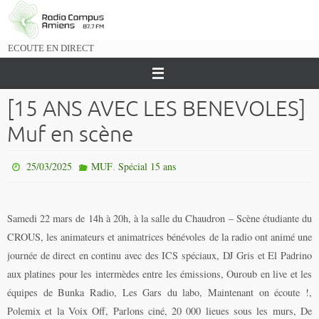
Passer
vers
le
ECOUTE EN DIRECT
contenu
[15 ANS AVEC LES BENEVOLES]
Muf en scène
,
25/03/2025
MUF
Spécial 15 ans
Samedi 22 mars de 14h à 20h, à la salle du Chaudron – Scène étudiante du
CROUS, les animateurs et animatrices bénévoles de la radio ont animé une
journée de direct en continu avec des ICS spéciaux, DJ Gris et El Padrino
aux platines pour les intermèdes entre les émissions, Ouroub en live et les
équipes de Bunka Radio, Les Gars du labo, Maintenant on écoute !,
Polemix et la Voix Off, Parlons ciné, 20 000 lieues sous les murs, De