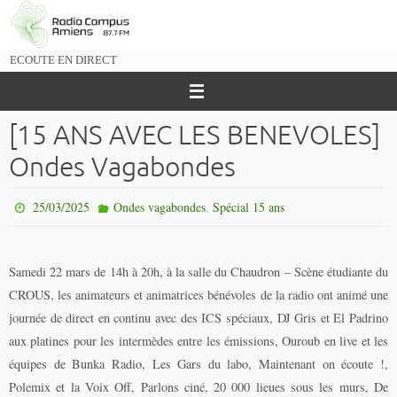
Passer
vers
le
ECOUTE EN DIRECT
contenu
[15 ANS AVEC LES BENEVOLES]
Ondes Vagabondes
,
25/03/2025
Ondes vagabondes
Spécial 15 ans
Samedi 22 mars de 14h à 20h, à la salle du Chaudron – Scène étudiante du
CROUS, les animateurs et animatrices bénévoles de la radio ont animé une
journée de direct en continu avec des ICS spéciaux, DJ Gris et El Padrino
aux platines pour les intermèdes entre les émissions, Ouroub en live et les
équipes de Bunka Radio, Les Gars du labo, Maintenant on écoute !,
Polemix et la Voix Off, Parlons ciné, 20 000 lieues sous les murs, De