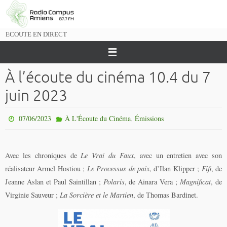
Passer
vers
le
ECOUTE EN DIRECT
contenu
À l’écoute du cinéma 10.4 du 7
juin 2023
,
07/06/2023
À L'Écoute du Cinéma
Émissions
Avec les chroniques de
Le Vrai du Faux
, avec un entretien avec son
réalisateur Armel Hostiou ;
Le Processus de paix
, d’Ilan Klipper ;
Fifi
, de
Jeanne Aslan et Paul Saintillan ;
Polaris
, de Ainara Vera ;
Magnificat
, de
Virginie Sauveur ;
La Sorcière et le Martien
, de Thomas Bardinet.