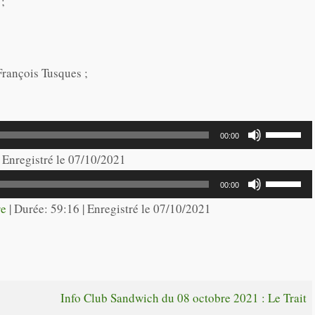
 ;
François Tusques ;
Utilisez
00:00
les
| Enregistré le 07/10/2021
flèches
Utilisez
00:00
haut/bas
les
re
|
Durée: 59:16
|
Enregistré le 07/10/2021
pour
flèches
augmente
haut/bas
ou
pour
diminuer
augmente
Info Club Sandwich du 08 octobre 2021 : Le Trait
le
ou