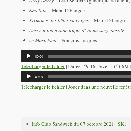
Dirty Harry
– Lalo Schifrin (générique de début)
Nha fala
– Manu Dibango ;
Kirikou et les bêtes sauvages
– Manu Dibango ;
Description automatique d’un paysage désolé
– 
Le Musichien
– François Tusques.
Lecteur
00:00
audio
Télécharger le fichier
| Durée: 59:16 | Size: 135.66M 
Lecteur
00:00
audio
Télécharger le fichier
|
Jouer dans une nouvelle fenêt
Info Club Sandwich du 07 octobre 2021 : SK1