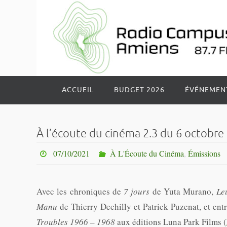
Passer
vers
le
contenu
Passer
ACCUEIL
BUDGET 2026
ÉVÉNEMEN
vers
le
contenu
À l’écoute du cinéma 2.3 du 6 octobre
07/10/2021
À L'Écoute du Cinéma
,
Émissions
Avec les chroniques de
7 jours
de Yuta Murano,
Le
Manu
de Thierry Dechilly et Patrick Puzenat, et ent
Troubles 1966 – 1968
aux éditions Luna Park Films (