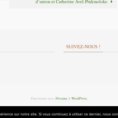
d’union et Catherine Avel-Pinkmoloko
volume.
diminuer
le
volume.
SUIVEZ-NOUS !
Fonctionne avec
Nirvana
&
WordPress.
érience sur notre site. Si vous continuez à utiliser ce dernier, nous co