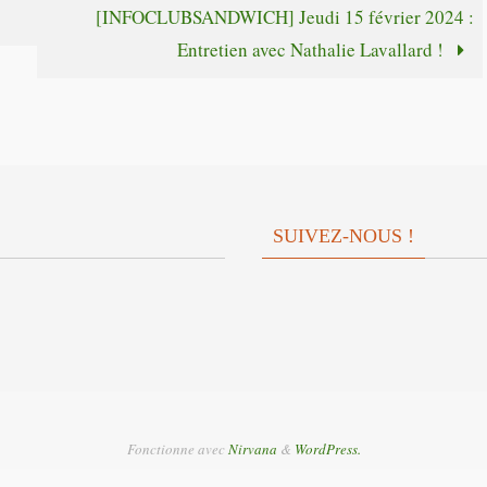
[INFOCLUBSANDWICH] Jeudi 15 février 2024 :
le
ou
Entretien avec Nathalie Lavallard !
volume.
diminuer
le
volume.
SUIVEZ-NOUS !
Fonctionne avec
Nirvana
&
WordPress.