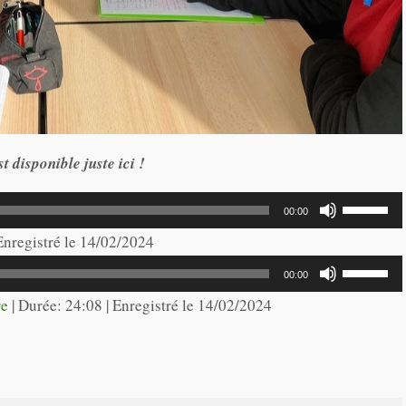
t disponible juste ici !
Utilisez
00:00
les
 Enregistré le 14/02/2024
flèches
Utilisez
00:00
haut/bas
les
re
|
Durée: 24:08
|
Enregistré le 14/02/2024
pour
flèches
augmente
haut/bas
ou
pour
diminuer
augmente