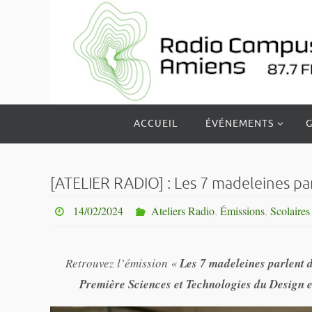
Passer
vers
le
contenu
Passer
ACCUEIL
ÉVÉNEMENTS
G
vers
le
contenu
[ATELIER RADIO] : Les 7 madeleines par
14/02/2024
Ateliers Radio
,
Émissions
,
Scolaires
Retrouvez l’émission «
Les 7 madeleines parlent d
Première Sciences et Technologies du Design 