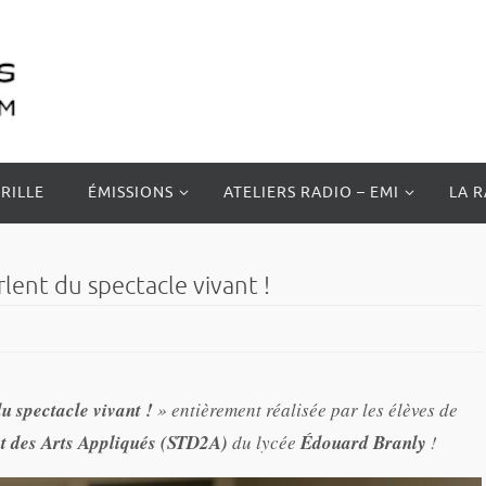
RILLE
ÉMISSIONS
ATELIERS RADIO – EMI
LA 
lent du spectacle vivant !
u spectacle vivant !
» entièrement réalisée par les élèves de
et des Arts Appliqués (STD2A)
du lycée
Édouard Branly
!