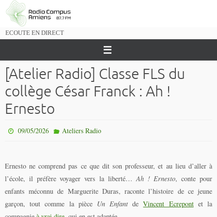
Passer
vers
le
ECOUTE EN DIRECT
contenu
[Atelier Radio] Classe FLS du
collège César Franck : Ah !
Ernesto
09/05/2026
Ateliers Radio
Ernesto ne comprend pas ce que dit son professeur, et au lieu d’aller à
l’école, il préfère voyager vers la liberté…
Ah ! Ernesto
, conte pour
enfants méconnu de Marguerite Duras, raconte l’histoire de ce jeune
garçon, tout comme la pièce
Un Enfant
de
Vincent Ecrepont
et la
compagnie
à vrai dire,
qui en est adaptée.