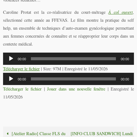
Caroline Protat est la co-réalisatrice du court-métrage
À col ouvert
,
sélectionné cette année au FFEVAS. Le film montre la pratique du self
help, un ensemble de techniques d’auto-examen gynécologique permettant
aux femmes concernées de connaître et se réapproprier leur corps dans un
contexte médical.
Lecteur
00:00
00:00
audio
Télécharger le fichier
| Size: 97M | Enregistré le 11/05/2026
Lecteur
00:00
00:00
audio
Télécharger le fichier
|
Jouer dans une nouvelle fenêtre
|
Enregistré le
11/05/2026
[Atelier Radio] Classe FLS du
[INFO CLUB SANDWICH] Lundi