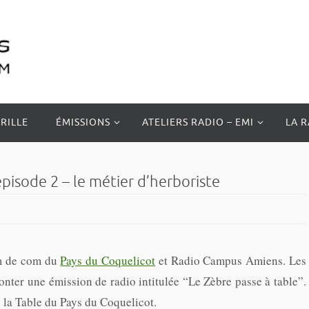
RILLE
ÉMISSIONS
ATELIERS RADIO – EMI
LA 
épisode 2 – le métier d’herboriste
om de com du
Pays du Coquelicot
et Radio Campus Amiens. Les
nter une émission de radio intitulée “Le Zèbre passe à table”.
e la Table du Pays du Coquelicot.