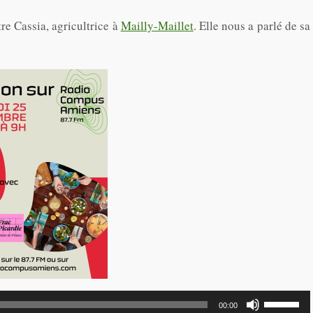
tre Cassia, agricultrice à
Mailly-Maillet
. Elle nous a parlé de sa
Utilisez
00:00