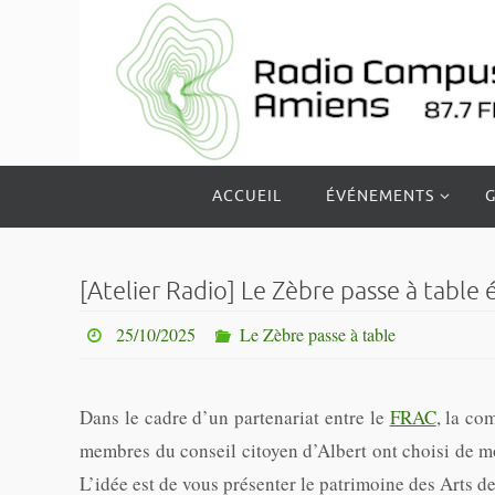
Passer
vers
le
contenu
Passer
ACCUEIL
ÉVÉNEMENTS
G
vers
le
contenu
[Atelier Radio] Le Zèbre passe à table 
25/10/2025
Le Zèbre passe à table
Dans le cadre d’un partenariat entre le
FRAC
, la c
membres du conseil citoyen d’Albert ont choisi de mo
L’idée est de vous présenter le patrimoine des Arts d