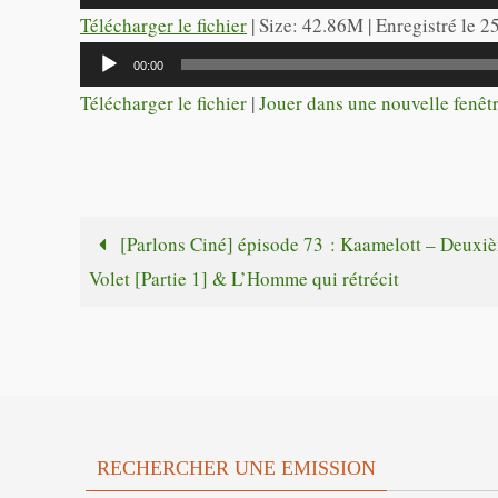
audio
Télécharger le fichier
| Size: 42.86M | Enregistré le 
Lecteur
00:00
audio
Télécharger le fichier
|
Jouer dans une nouvelle fenêt
[Parlons Ciné] épisode 73 : Kaamelott – Deuxi
Volet [Partie 1] & L’Homme qui rétrécit
RECHERCHER UNE EMISSION