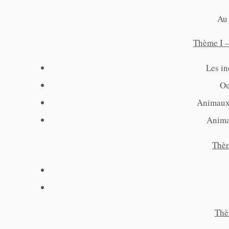
Au
Thème I –
Les in
Ou
Animaux 
Animau
Thèm
Thè