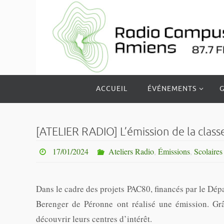
Passer
vers
le
contenu
Passer
ACCUEIL
ÉVÉNEMENTS
G
vers
le
contenu
[ATELIER RADIO] L’émission de la clas
17/01/2024
Ateliers Radio
,
Émissions
,
Scolaires
Dans le cadre des projets PAC80, financés par le Dép
Berenger de Péronne ont réalisé une émission. Grâc
découvrir leurs centres d’intérêt.