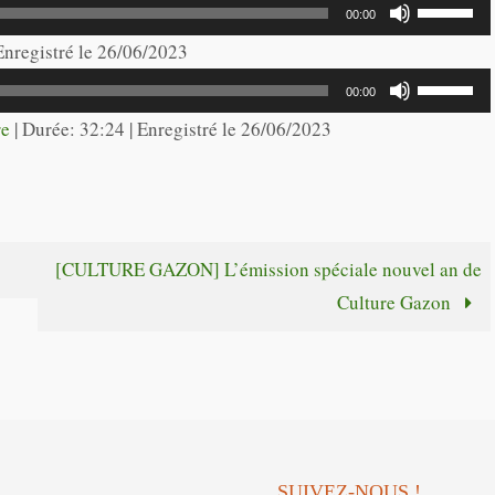
Utilisez
00:00
flèches
les
 Enregistré le 26/06/2023
haut/bas
flèches
Utilisez
pour
00:00
haut/bas
les
re
|
Durée: 32:24
|
Enregistré le 26/06/2023
augmente
pour
flèches
ou
augmente
haut/bas
diminuer
ou
pour
le
diminuer
augmente
volume.
[CULTURE GAZON] L’émission spéciale nouvel an de
le
ou
Culture Gazon
volume.
diminuer
le
volume.
SUIVEZ-NOUS !