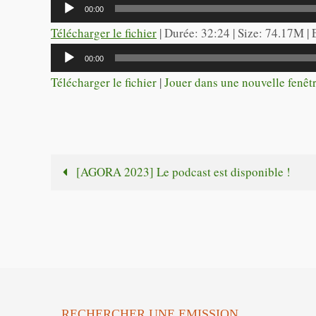
Lecteur
00:00
audio
Télécharger le fichier
| Durée: 32:24 | Size: 74.17M |
Lecteur
00:00
audio
Télécharger le fichier
|
Jouer dans une nouvelle fenêt
[AGORA 2023] Le podcast est disponible !
RECHERCHER UNE EMISSION