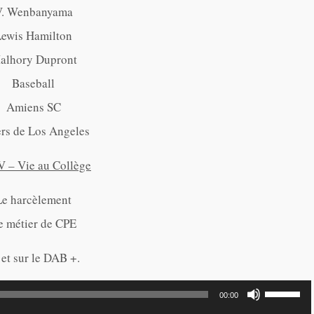
V. Wenbanyama
Lewis Hamilton
alhory Dupront
Baseball
Amiens SC
rs de Los Angeles
 – Vie au Collège
Le harcèlement
e métier de CPE
 et sur le DAB +.
Utilisez
00:00
les