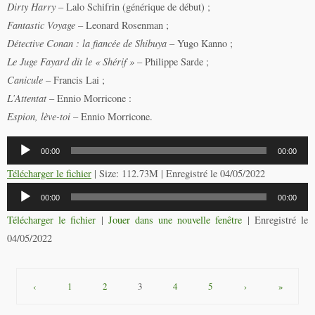
Dirty Harry
– Lalo Schifrin (générique de début) ;
Fantastic Voyage
– Leonard Rosenman ;
Détective Conan : la fiancée de Shibuya
– Yugo Kanno ;
Le Juge Fayard dit le « Shérif »
– Philippe Sarde ;
Canicule
– Francis Lai ;
L’Attentat
– Ennio Morricone :
Espion, lève-toi
– Ennio Morricone.
Lecteur
00:00
00:00
audio
Télécharger le fichier
| Size: 112.73M | Enregistré le 04/05/2022
Lecteur
00:00
00:00
audio
Télécharger le fichier
|
Jouer dans une nouvelle fenêtre
|
Enregistré le
04/05/2022
‹
1
2
3
4
5
›
»