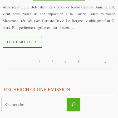
Aline reçoit Julie Botet dans les studios de Radio Campus Amiens. Elle
vient nous parler de son exposition à la Galerie Totem “Chaînon
Manquant” réalisée avec l’artiste David Le Borgne, visible jusqu’au 20
mars. Elle performera également sur la scène…
LIRE L’ARTICLE
‹
1
2
3
4
5
›
»
RECHERCHER UNE EMISSION
Search
Recherche
for: