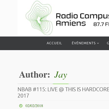
Passer
vers
le
contenu
Passer
ACCUEIL
ÉVÉNEMENTS
G
vers
le
contenu
Author:
Jay
NBAB #115: LIVE @ THIS IS HARDCOR
2017
02/02/2018