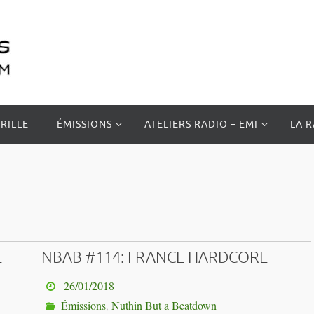
RILLE
ÉMISSIONS
ATELIERS RADIO – EMI
LA 
E
NBAB #114: FRANCE HARDCORE
26/01/2018
Émissions
,
Nuthin But a Beatdown