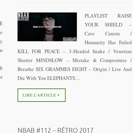
PLAYLIST RAISE
E
YOUR SHIELD –
he
Cave Canem /
y
Humanity Has Failed
In
KILL FOR PEACE – 3-Headed Snake / Venetian
ng
Shutter MINDSLOW – Mistake & Compromise /
It
Breathe SIX GRAMMES EIGHT – Origin / Live And
ur
Die With You ELEPHANTS…
LIRE L’ARTICLE
NBAB #112 – RÉTRO 2017