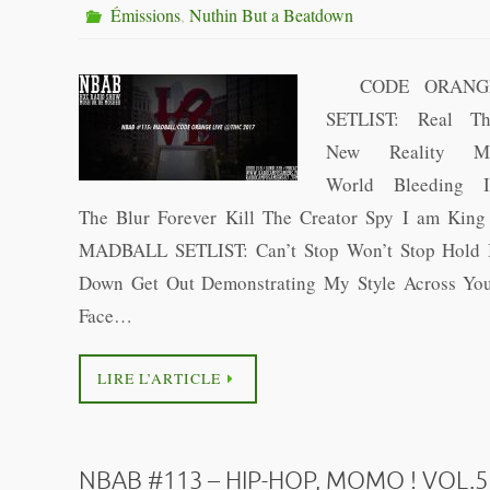
Émissions
,
Nuthin But a Beatdown
CODE ORANG
SETLIST: Real T
New Reality M
World Bleeding 
The Blur Forever Kill The Creator Spy I am Ki
MADBALL SETLIST: Can’t Stop Won’t Stop Hold 
Down Get Out Demonstrating My Style Across Yo
Face…
LIRE L’ARTICLE
NBAB #113 – HIP-HOP, MOMO ! VOL.5