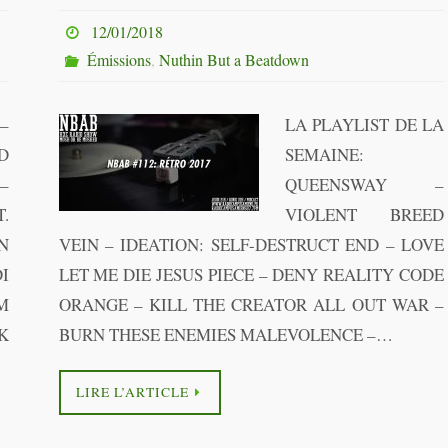
12/01/2018
Émissions
,
Nuthin But a Beatdown
–
LA PLAYLIST DE LA
D
SEMAINE:
–
QUEENSWAY –
T.
VIOLENT BREED
N
VEIN – IDEATION: SELF-DESTRUCT END – LOVE
I
LET ME DIE JESUS PIECE – DENY REALITY CODE
M
ORANGE – KILL THE CREATOR ALL OUT WAR –
K
BURN THESE ENEMIES MALEVOLENCE –…
LIRE L’ARTICLE