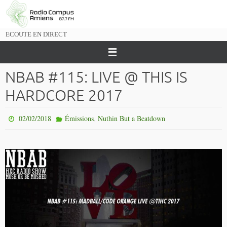
Passer
vers
le
ECOUTE EN DIRECT
contenu
NBAB #115: LIVE @ THIS IS
HARDCORE 2017
,
02/02/2018
Émissions
Nuthin But a Beatdown