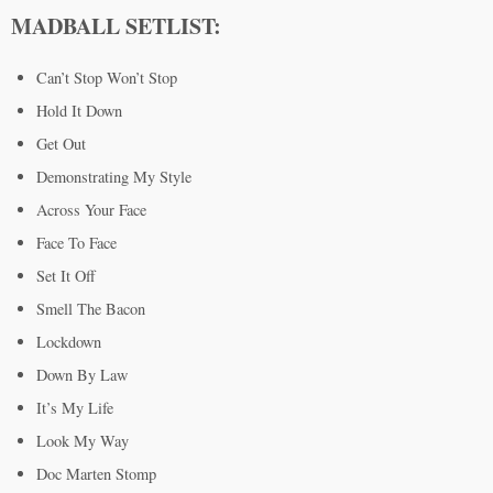
MADBALL SETLIST:
Can’t Stop Won’t Stop
Hold It Down
Get Out
Demonstrating My Style
Across Your Face
Face To Face
Set It Off
Smell The Bacon
Lockdown
Down By Law
It’s My Life
Look My Way
Doc Marten Stomp