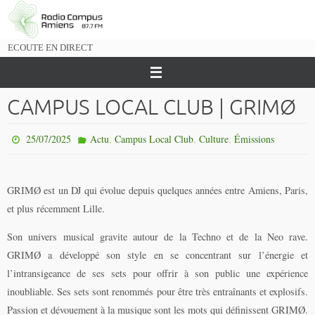
Passer
vers
le
ECOUTE EN DIRECT
contenu
CAMPUS LOCAL CLUB | GRIMØ
,
,
,
25/07/2025
Actu
Campus Local Club
Culture
Émissions
GRIMØ est un DJ qui évolue depuis quelques années entre Amiens, Paris,
et plus récemment Lille.
Son univers musical gravite autour de la Techno et de la Neo rave.
GRIMØ a développé son style en se concentrant sur l’énergie et
l’intransigeance de ses sets pour offrir à son public une expérience
inoubliable. Ses sets sont renommés pour être très entraînants et explosifs.
Passion et dévouement à la musique sont les mots qui définissent GRIMØ.