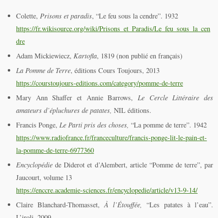
Colette,
Prisons et paradis
, “Le feu sous la cendre”. 1932
https://fr.wikisource.org/wiki/Prisons_et_Paradis/Le_feu_sous_la_cen
dre
Adam Mickiewiecz,
Kartofla
, 1819 (non publié en français)
La Pomme de Terre
, éditions Cours Toujours, 2013
https://courstoujours-editions.com/category/pomme-de-terre
Mary Ann Shaffer et Annie Barrows,
Le Cercle Littéraire des
amateurs d’épluchures de patates,
NIL éditions.
Francis Ponge,
Le Parti pris des choses,
“La pomme de terre”. 1942
https://www.radiofrance.fr/franceculture/francis-ponge-lit-le-pain-et-
la-pomme-de-terre-6977360
Encyclopédie
de Diderot et d’Alembert, article “Pomme de terre”, par
Jaucourt, volume 13
https://enccre.academie-sciences.fr/encyclopedie/article/v13-9-14/
Claire Blanchard-Thomasset,
À l’Étouffée,
“Les patates à l’eau”.
L’iroli, 2009.