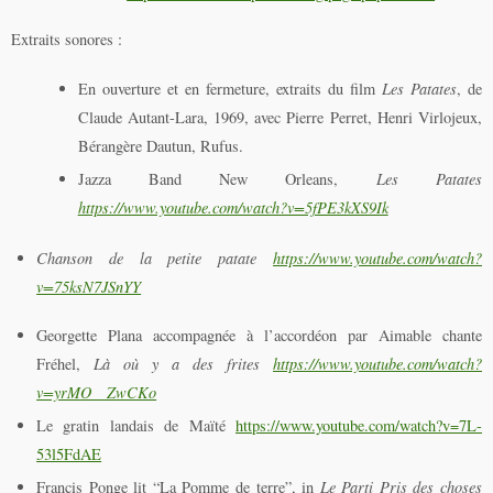
Extraits sonores :
En ouverture et en fermeture, extraits du film
Les Patates
, de
Claude Autant-Lara, 1969, avec Pierre Perret, Henri Virlojeux,
Bérangère Dautun, Rufus.
Jazza Band New Orleans,
Les Patates
https://www.youtube.com/watch?v=5fPE3kXS9Ik
Chanson de la petite patate
https://www.youtube.com/watch?
v=75ksN7JSnYY
Georgette Plana accompagnée à l’accordéon par Aimable chante
Fréhel,
Là où y a des frites
https://www.youtube.com/watch?
v=yrMO__ZwCKo
Le gratin landais de Maïté
https://www.youtube.com/watch?v=7L-
53l5FdAE
Francis Ponge lit “La Pomme de terre”, in
Le Parti Pris des choses