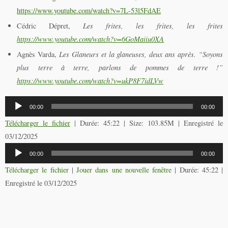
https://www.youtube.com/watch?v=7L-53l5FdAE
Cédric Dépret,
Les frites, les frites, les frites
https://www.youtube.com/watch?v=6GoMaiiu0XA
Agnès Varda,
Les Glaneurs et la glaneuses, deux ans après. “Soyons
plus terre à terre, parlons de pommes de terre !”
https://www.youtube.com/watch?v=ukP8F7idLVw
Lecteur
00:00
00:00
audio
Télécharger le fichier
| Durée: 45:22 | Size: 103.85M | Enregistré le
03/12/2025
Lecteur
00:00
00:00
audio
Télécharger le fichier
|
Jouer dans une nouvelle fenêtre
|
Durée: 45:22
|
Enregistré le 03/12/2025