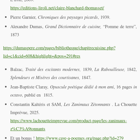
https://editions-liroli.net/claire-blanchard-thomasset/
Pierre Garnier,
Chroniques des paysages picards
, 1939.
Alexandre Dumas,
Grand Dictionnaire de cuisine,
“Pomme de terre”,
1873
https://dumaspere.com/pages/bibliotheque/chapitrecuisine.php?
lid=c1&cid=608&highlight=&pos=291#res
Balzac,
Traité des excitants modernes,
1839,
La Rabouilleuse,
1842,
Splendeurs et Misères des courtisanes,
1847
.
Jean-Baptiste Claray,
Opuscule poétique dédié à mon ami
, 16 pages
in
octavo
, publié en 1815.
Constantin Kaïtéris et SAM,
Les Zanimaux Zétonnants
. La Chouette
Imprévue, 2025.
https://www.lachouetteimprevue.com/product-page/les-zanimaux-
z%C3%A9tonnants
Et un bonus !
https://www.cave-a-poemes.org/page.php?id=279