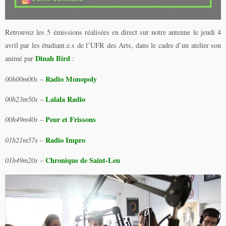
Retrouvez les 5 émissions réalisées en direct sur notre antenne le jeudi 4
avril par les étudiant.e.s de l’UFR des Arts, dans le cadre d’un atelier son
Dinah Bird
animé par
:
Radio Monopoly
00h00m00s
–
Lalala Radio
00h23m50s
–
Peur et Frissons
00h49m40s
–
Radio Impro
01h21m57s
–
Chronique de Saint-Leu
01h49m20s
–