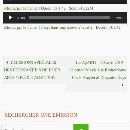
audio
Télécharger le fichier
| Durée: 1:01:42 | Size: 141.22M
Lecteur
00:00
00:00
audio
Télécharger le fichier
|
Jouer dans une nouvelle fenêtre
|
Durée: 1:01:42
ÉMISSIONS SPÉCIALES
En ApARTé – 10 avril 2019 –
DES ÉTUDIANT.E.S DE L’UFR
Sélection Vinyle à la Bibliothèque
ARTS / JEUDI 4 AVRIL 2019
Louis Aragon & Disquaire Days
RECHERCHER UNE EMISSION
Search