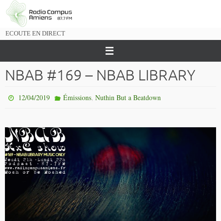
Passer
vers
le
ECOUTE EN DIRECT
contenu
NBAB #169 – NBAB LIBRARY
,
12/04/2019
Émissions
Nuthin But a Beatdown