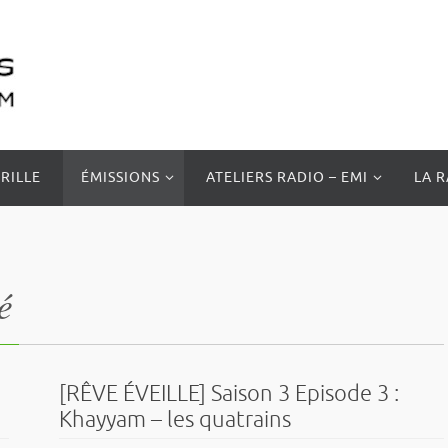
RILLE
ÉMISSIONS
ATELIERS RADIO – EMI
LA 
é
[RÊVE ÉVEILLE] Saison 3 Episode 3 :
Khayyam – les quatrains