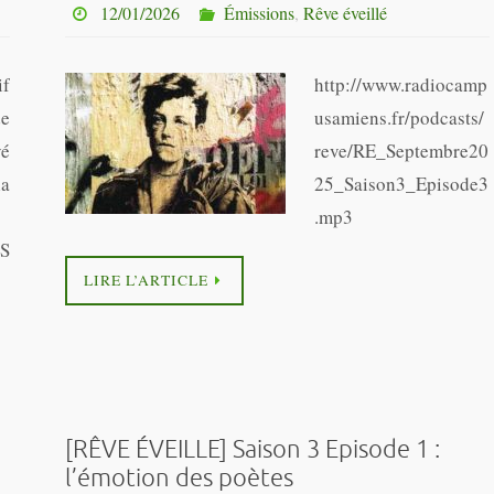
12/01/2026
Émissions
,
Rêve éveillé
if
http://www.radiocamp
de
usamiens.fr/podcasts/
é
reve/RE_Septembre20
la
25_Saison3_Episode3
.mp3
_S
LIRE L’ARTICLE
[RÊVE ÉVEILLE] Saison 3 Episode 1 :
l’émotion des poètes