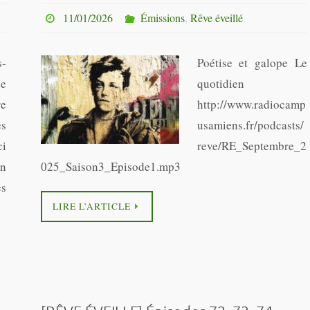
11/01/2026
Émissions
,
Rêve éveillé
-
Poétise et galope Le
e
quotidien
re
http://www.radiocamp
es
usamiens.fr/podcasts/
ci
reve/RE_Septembre_2
un
025_Saison3_Episode1.mp3
es
LIRE L’ARTICLE