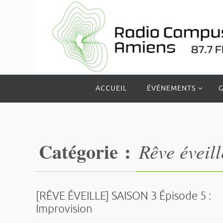
Passer
vers
le
contenu
Passer
ACCUEIL
ÉVÉNEMENTS
G
vers
le
contenu
Catégorie :
Rêve éveill
[RÊVE ÉVEILLE] SAISON 3 Épisode 5 :
Improvision