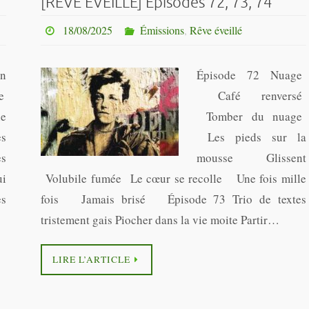
[RÊVE ÉVEILLE] Épisodes 72, 73, 74
18/08/2025
Émissions
,
Rêve éveillé
on
Épisode 72 Nuage
e
Café renversé
ne
Tomber du nuage
s
Les pieds sur la
es
mousse Glissent
ui
Volubile fumée Le cœur se recolle Une fois mille
es
fois Jamais brisé Épisode 73 Trio de textes
tristement gais Piocher dans la vie moite Partir…
LIRE L’ARTICLE