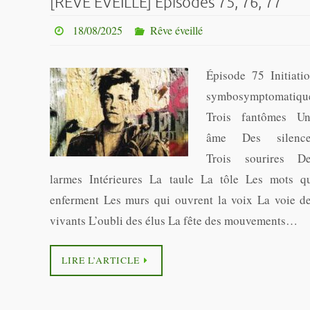
[RÊVE ÉVEILLE] Épisodes 75, 76, 77
18/08/2025
Rêve éveillé
Épisode 75 Initiati
symbosymptomatiqu
Trois fantômes U
âme Des silence
Trois sourires D
larmes Intérieures La taule La tôle Les mots q
enferment Les murs qui ouvrent la voix La voie d
vivants L’oubli des élus La fête des mouvements…
LIRE L’ARTICLE