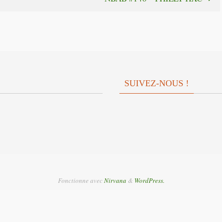
ou
volume.
diminuer
le
volume.
SUIVEZ-NOUS !
Fonctionne avec
Nirvana
&
WordPress.