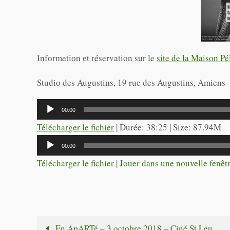
éservation sur le
site de la Maison Pé
Information et r
Studio des Augustins, 19 rue des Augustins, Amiens
Lecteur
00:00
audio
Télécharger le fichier
| Durée: 38:25 | Size: 87.94M
Lecteur
00:00
audio
Télécharger le fichier
|
Jouer dans une nouvelle fenêt
En ApARTé – 3 octobre 2018 – Ciné St Leu