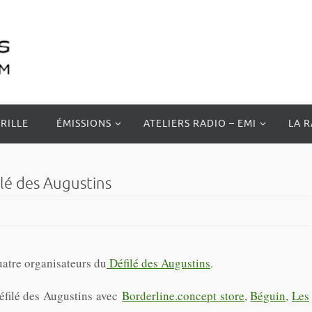
RILLE
ÉMISSIONS
ATELIERS RADIO – EMI
LA 
lé des Augustins
uatre organisateurs du
Défilé des Augustins
.
défilé des Augustins avec
Borderline.concept store
,
Béguin
,
Les