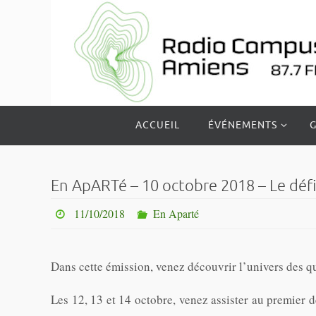
Passer
vers
le
contenu
Passer
ACCUEIL
ÉVÉNEMENTS
G
vers
le
contenu
En ApARTé – 10 octobre 2018 – Le défi
11/10/2018
En Aparté
Dans cette émission, venez découvrir l’univers des q
Les 12, 13 et 14 octobre, venez assister au premier 