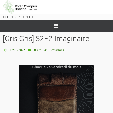
Passer
vers
le
ECOUTE EN DIRECT
contenu
[Gris Gris] S2E2 Imaginaire
,
17/10/2025
DJ Gri Gri
Émissions