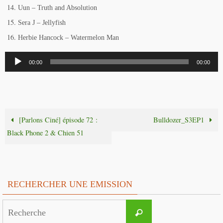
Uun – Truth and Absolution
Sera J – Jellyfish
Herbie Hancock – Watermelon Man
Lecteur
00:00
00:00
audio
[Parlons Ciné] épisode 72 :
Bulldozer_S3EP1
Black Phone 2 & Chien 51
RECHERCHER UNE EMISSION
Search
Recherche
for: