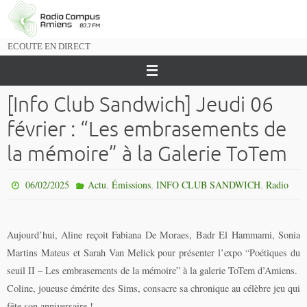
Passer
vers
le
ECOUTE EN DIRECT
contenu
[Info Club Sandwich] Jeudi 06
février : “Les embrasements de
la mémoire” à la Galerie ToTem
,
,
,
06/02/2025
Actu
Émissions
INFO CLUB SANDWICH
Radio
Aujourd’hui, Aline reçoit Fabiana De Moraes, Badr El Hammami, Sonia
Martins Mateus et Sarah Van Melick pour présenter l’expo “Poétiques du
seuil II – Les embrasements de la mémoire” à la galerie ToTem d’Amiens.
Coline, joueuse émérite des Sims, consacre sa chronique au célèbre jeu qui
fête son anniversaire !