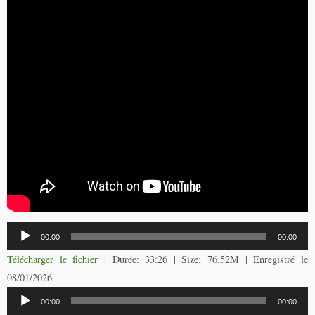
Lecteur
00:00
00:00
audio
Télécharger le fichier
| Durée: 33:26 | Size: 76.52M | Enregistré le
08/01/2026
Lecteur
00:00
00:00
audio