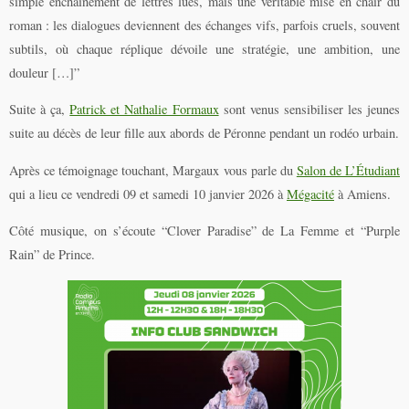
simple enchaînement de lettres lues, mais une véritable mise en chair du
roman : les dialogues deviennent des échanges vifs, parfois cruels, souvent
subtils, où chaque réplique dévoile une stratégie, une ambition, une
douleur […]”
Suite à ça,
Patrick et Nathalie Formaux
sont venus sensibiliser les jeunes
suite au décès de leur fille aux abords de Péronne pendant un rodéo urbain.
Après ce témoignage touchant, Margaux vous parle du
Salon de L’Étudiant
qui a lieu ce vendredi 09 et samedi 10 janvier 2026 à
Mégacité
à Amiens.
Côté musique, on s’écoute “Clover Paradise” de La Femme et “Purple
Rain” de Prince.