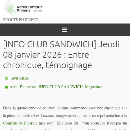
Passer
vers
le
ECOUTE EN DIRECT
contenu
[INFO CLUB SANDWICH] Jeudi
08 janvier 2026 : Entre
chronique, témoignage
08/01/2026
,
,
,
Actu
Émissions
INFO CLUB SANDWICH
Magazines
Dans la quotidienne de ce jeudi, Coline commence avec une chronique sur
la pièce de théâtre
Les Liaisons dangereuses
qui était en représentation à la
Comédie de Picardie
hier soir. Elle nous dit : “Sur scène, ce n’est pas un