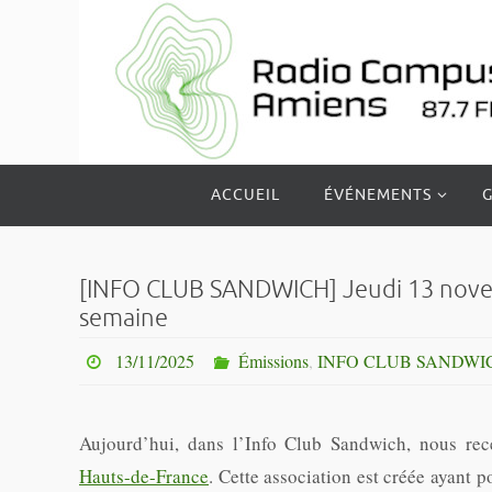
Passer
vers
le
contenu
Passer
ACCUEIL
ÉVÉNEMENTS
G
vers
le
contenu
[INFO CLUB SANDWICH] Jeudi 13 novemb
semaine
13/11/2025
Émissions
,
INFO CLUB SANDWI
Aujourd’hui, dans l’Info Club Sandwich, nous re
Hauts-de-France
. Cette association est créée ayant p