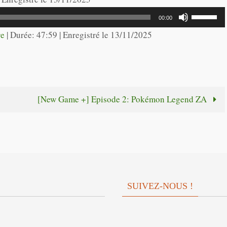
flèches
Utilisez
00:00
haut/bas
les
re
|
Durée: 47:59
|
Enregistré le 13/11/2025
pour
flèches
augmente
haut/bas
ou
pour
diminuer
augmente
[New Game +] Episode 2: Pokémon Legend ZA
le
ou
volume.
diminuer
le
volume.
SUIVEZ-NOUS !