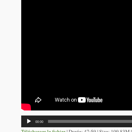
Lecteur
00:00
audio
Télécharger le fichier
| Durée: 47:59 | Size: 109.83M 