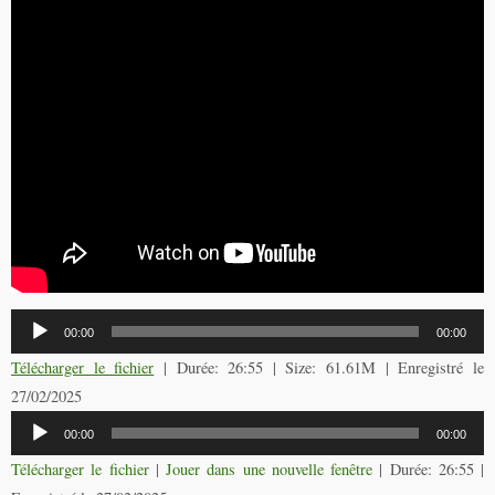
Lecteur
00:00
00:00
audio
Télécharger le fichier
| Durée: 26:55 | Size: 61.61M | Enregistré le
27/02/2025
Lecteur
00:00
00:00
audio
Télécharger le fichier
|
Jouer dans une nouvelle fenêtre
|
Durée: 26:55
|