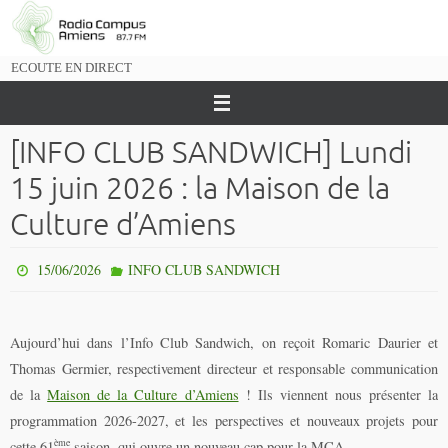
Passer
vers
le
ECOUTE EN DIRECT
contenu
[INFO CLUB SANDWICH] Lundi
15 juin 2026 : la Maison de la
Culture d’Amiens
15/06/2026
INFO CLUB SANDWICH
Aujourd’hui dans l’Info Club Sandwich, on reçoit Romaric Daurier et
Thomas Germier, respectivement directeur et responsable communication
de la
Maison de la Culture d’Amiens
! Ils viennent nous présenter la
programmation 2026-2027, et les perspectives et nouveaux projets pour
ème
cette 61
saison, qui ouvre un nouveau cap pour la MCA.