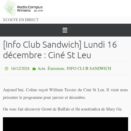
Passer
vers
le
ECOUTE EN DIRECT
contenu
[Info Club Sandwich] Lundi 16
décembre : Ciné St Leu
,
,
16/12/2024
Actu
Émissions
INFO CLUB SANDWICH
Aujourd’hui, Coline reçoit William Tessier du Ciné St Leu. Il vient nous
présenter le programme pour janvier et décembre.
On vous fait découvrir Growl de Buffalo et Не влюбляйся de Mary Gu.