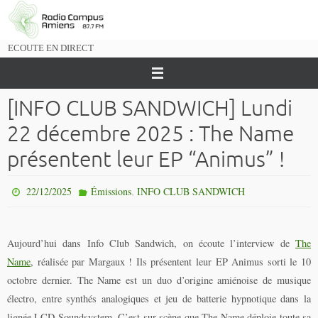
Passer
vers
le
ECOUTE EN DIRECT
contenu
[INFO CLUB SANDWICH] Lundi
22 décembre 2025 : The Name
présentent leur EP “Animus” !
,
22/12/2025
Émissions
INFO CLUB SANDWICH
Aujourd’hui dans Info Club Sandwich, on écoute l’interview de
The
Name
, réalisée par Margaux ! Ils présentent leur EP Animus sorti le 10
octobre dernier. The Name est un duo d’origine amiénoise de musique
électro, entre synthés analogiques et jeu de batterie hypnotique dans la
lignée LCD Soundsystem. C’est sur scène que The Name déploie toute sa