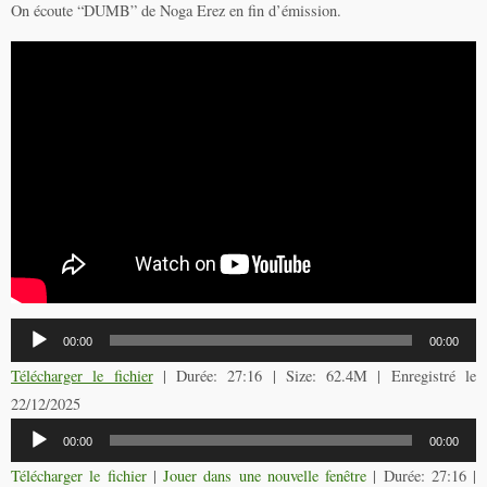
On écoute “DUMB” de Noga Erez en fin d’émission.
Lecteur
00:00
00:00
audio
Télécharger le fichier
| Durée: 27:16 | Size: 62.4M | Enregistré le
22/12/2025
Lecteur
00:00
00:00
audio
Télécharger le fichier
|
Jouer dans une nouvelle fenêtre
|
Durée: 27:16
|