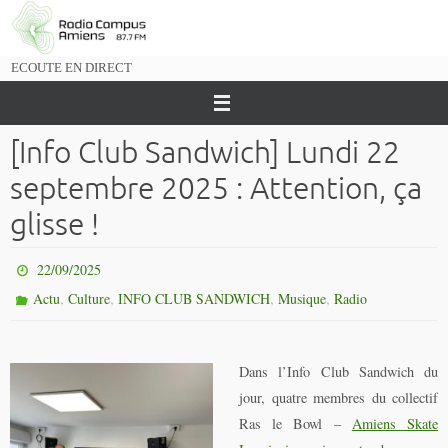
Passer
vers
le
ECOUTE EN DIRECT
contenu
[Info Club Sandwich] Lundi 22
septembre 2025 : Attention, ça
glisse !
22/09/2025
,
,
,
,
Actu
Culture
INFO CLUB SANDWICH
Musique
Radio
Dans l’Info Club Sandwich du
jour, quatre membres du collectif
Ras le Bowl –
Amiens Skate