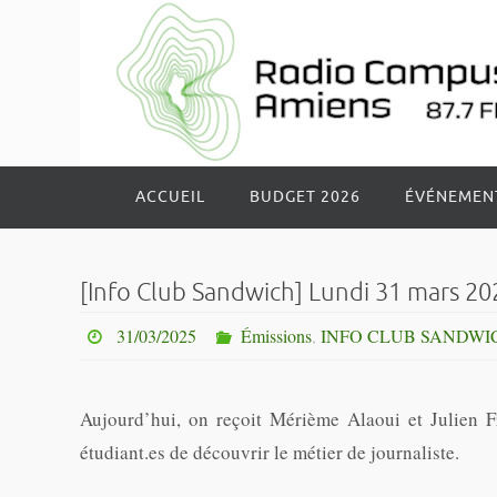
Passer
vers
le
contenu
Passer
ACCUEIL
BUDGET 2026
ÉVÉNEMEN
vers
le
contenu
[Info Club Sandwich] Lundi 31 mars 20
31/03/2025
Émissions
,
INFO CLUB SANDWI
Aujourd’hui, on reçoit Mérième Alaoui et Julien 
étudiant.es de découvrir le métier de journaliste.