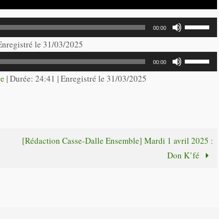
Utilisez
00:00
les
 Enregistré le 31/03/2025
flèches
Utilisez
00:00
haut/bas
les
re
|
Durée: 24:41
|
Enregistré le 31/03/2025
pour
flèches
augmente
haut/bas
ou
pour
diminuer
augmente
[Rédaction Casse-Dalle Ensemble] Mardi 1 avril 2025 :
le
ou
Don K’fé
volume.
diminuer
le
volume.