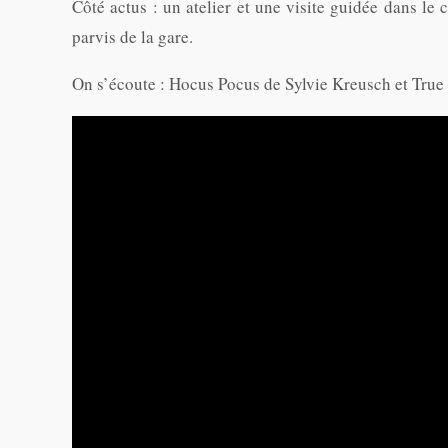
Côté actus : un atelier et une visite guidée dans le 
parvis de la gare.
On s’écoute : Hocus Pocus de Sylvie Kreusch et True