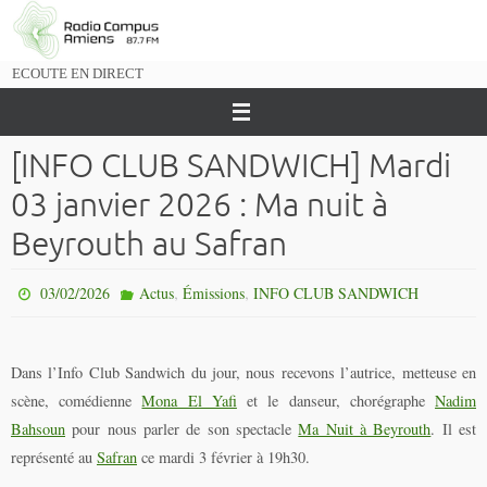
Passer
vers
le
ECOUTE EN DIRECT
contenu
[INFO CLUB SANDWICH] Mardi
03 janvier 2026 : Ma nuit à
Beyrouth au Safran
,
,
03/02/2026
Actus
Émissions
INFO CLUB SANDWICH
Dans l’Info Club Sandwich du jour, nous recevons
l’autrice, metteuse en
scène, comédienne
Mona El Yafi
et le danseur, chorégraphe
Nadim
Bahsoun
pour nous parler de son spectacle
Ma Nuit à Beyrouth
. Il est
représenté au
Safran
ce mardi 3 février à 19h30.