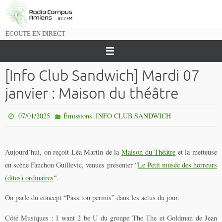
Passer
vers
le
ECOUTE EN DIRECT
contenu
[Info Club Sandwich] Mardi 07
janvier : Maison du théâtre
,
07/01/2025
Émissions
INFO CLUB SANDWICH
Aujourd’hui, on reçoit Léa Martin de la
Maison du Théâtre
et la metteuse
en scène Fanchon Guillevic, venues présenter “
Le Petit musée des horreurs
(dites) ordinaires
“.
On parle du concept “Pass ton permis” dans les actus du jour.
Côté Musiques : I want 2 be U du groupe The The et Goldman de Jean