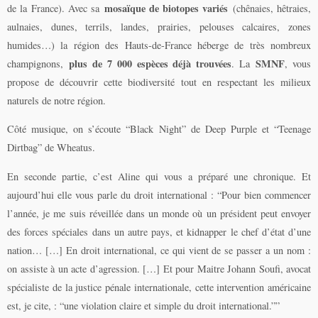
mosaïque de biotopes variés
de la France).
Avec sa
(chênaies, hêtraies,
aulnaies, dunes, terrils, landes, prairies, pelouses calcaires, zones
humides…) la région des Hauts-de-France héberge de très nombreux
plus de 7 000 espèces déjà trouvées
SMNF
champignons,
. La
, vous
propose de découvrir cette biodiversité tout en respectant les milieux
naturels de notre région.
Côté musique, on s’écoute “Black Night” de Deep Purple et “Teenage
Dirtbag” de Wheatus.
En seconde partie, c’est Aline qui vous a préparé une chronique. Et
aujourd’hui elle vous parle du droit international : “Pour bien commencer
l’année, je me suis réveillée dans un monde où un président peut envoyer
des forces spéciales dans un autre pays, et kidnapper le chef d’état d’une
nation… […] En droit international, ce qui vient de se passer a un nom :
on assiste à un acte d’agression. […] Et pour Maitre Johann Soufi, avocat
spécialiste de la justice pénale internationale, cette intervention américaine
est, je cite, : “une violation claire et simple du droit international.””