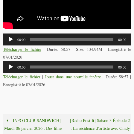
Lecteur
00:00
00:00
audio
Télécharger le fichier
| Durée: 58:57 | Size: 134.94M | Enregistré le
07/01/2026
Lecteur
00:00
00:00
audio
Télécharger le fichier
|
Jouer dans une nouvelle fenêtre
|
Durée: 58:57
|
Enregistré le 07/01/2026
[INFO CLUB SANDWICH]
[Radio Post-it] Saison 3 Épisode 2
Mardi 06 janvier 2026 : Des films
: La résidence d’artiste avec Cindy