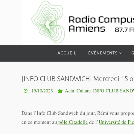
Passer
vers
le
contenu
Passer
ACCUEIL
ÉVÉNEMENTS
G
vers
le
contenu
[INFO CLUB SANDWICH] Mercredi 15 oct
15/10/2025
Actu
,
Culture
,
INFO CLUB SAND
Dans l’Info Club Sandwich du jour, Rémi vous propo
en ce moment au
pôle Citadelle
de l’
Université de Pi