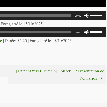
Utilisez
00:00
les
| Enregistré le 15/10/2025
flèches
Utilisez
00:00
haut/bas
les
re
|
Durée: 52:25
|
Enregistré le 15/10/2025
pour
flèches
augmente
haut/bas
ou
pour
diminuer
augmente
[Un pont vers l’Humain] Episode 1 : Présentation de
le
ou
l’émission
volume.
diminuer
le
volume.