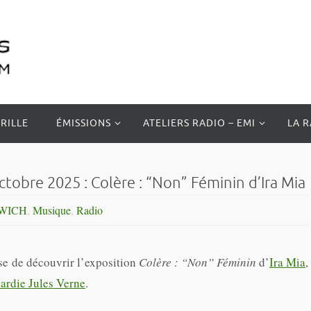
RILLE
ÉMISSIONS
ATELIERS RADIO – EMI
LA 
obre 2025 : Colère : “Non” Féminin d’Ira Mia
WICH
,
Musique
,
Radio
se de découvrir l’exposition
Colère : “Non” Féminin
d’
Ira Mia
,
cardie Jules Verne
.