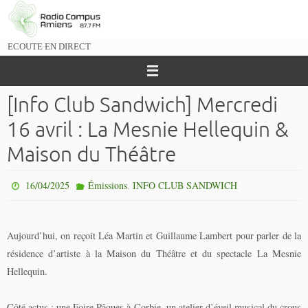
Passer
vers
le
ECOUTE EN DIRECT
contenu
[Info Club Sandwich] Mercredi
16 avril : La Mesnie Hellequin &
Maison du Théâtre
,
16/04/2025
Émissions
INFO CLUB SANDWICH
Aujourd’hui, on reçoit Léa Martin et Guillaume Lambert pour parler de la
résidence d’artiste à la Maison du Théâtre et du spectacle La Mesnie
Hellequin.
Côté actus : une Foire Pâques à Corbie, un atelier d’éveil musical du crous