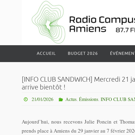
Passer
vers
le
contenu
Passer
ACCUEIL
BUDGET 2026
ÉVÉNEMEN
vers
le
contenu
[INFO CLUB SANDWICH] Mercredi 21 janv
arrive bientôt !
21/01/2026
Actus
,
Émissions
,
INFO CLUB S
Aujourd’hui, nous recevons Julie Poncin et Thom
prends place à Amiens du 29 janvier au 7 février 20