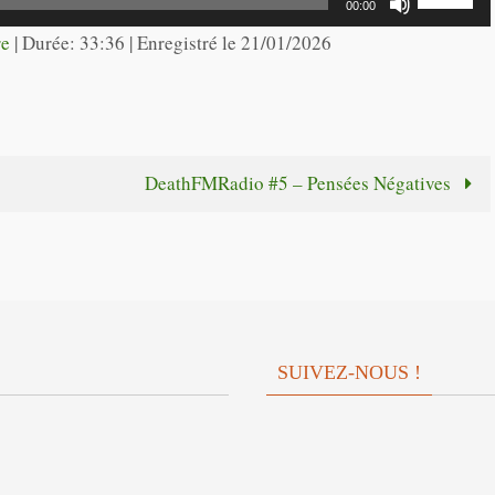
00:00
haut/bas
les
re
|
Durée: 33:36
|
Enregistré le 21/01/2026
pour
flèches
augmente
haut/bas
ou
pour
diminuer
augmente
DeathFMRadio #5 – Pensées Négatives
le
ou
volume.
diminuer
le
volume.
SUIVEZ-NOUS !