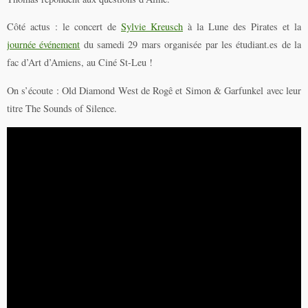
Côté actus : le concert de
Sylvie Kreusch
à la Lune des Pirates et la
journée événement
du samedi 29 mars organisée par les étudiant.es de la
fac d’Art d’Amiens, au Ciné St-Leu !
On s’écoute : Old Diamond West de Rogê et Simon & Garfunkel avec leur
titre The Sounds of Silence.