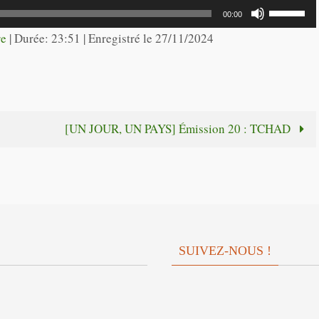
flèches
Utilisez
00:00
haut/bas
les
re
|
Durée: 23:51
|
Enregistré le 27/11/2024
pour
flèches
augmente
haut/bas
ou
pour
diminuer
augmente
!
[UN JOUR, UN PAYS] Émission 20 : TCHAD
le
ou
volume.
diminuer
le
volume.
SUIVEZ-NOUS !