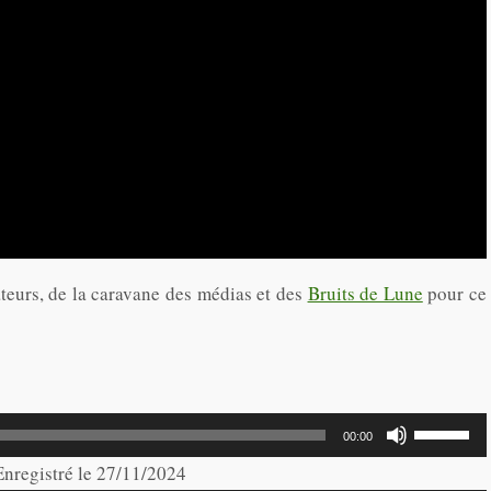
teurs, de la caravane des médias et des
Bruits de Lune
pour ce
Utilisez
00:00
les
 Enregistré le 27/11/2024