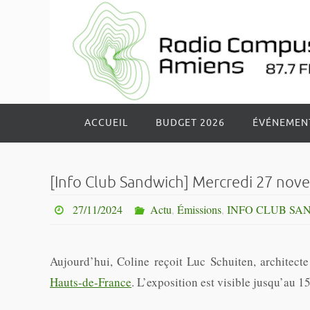
Passer
vers
le
contenu
Passer
ACCUEIL
BUDGET 2026
ÉVÉNEMEN
vers
le
contenu
[Info Club Sandwich] Mercredi 27 nove
27/11/2024
Actu
,
Émissions
,
INFO CLUB SA
Aujourd’hui, Coline reçoit Luc Schuiten, architect
Hauts-de-France
. L’exposition est visible jusqu’au 15