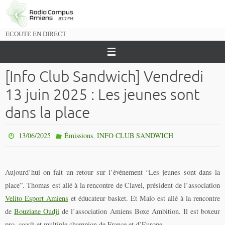
Passer
vers
le
ECOUTE EN DIRECT
contenu
[Info Club Sandwich] Vendredi
13 juin 2025 : Les jeunes sont
dans la place
,
13/06/2025
Émissions
INFO CLUB SANDWICH
Aujourd’hui on fait un retour sur l’événement “Les jeunes sont dans la
place”. Thomas est allé à la rencontre de Clavel, président de l’association
Velito Esport Amiens
et éducateur basket. Et Malo est allé à la rencontre
de
Bouziane Oudji
de l’association Amiens Boxe Ambition. Il est boxeur
pro, coach et multiple champion de France et d’Europe.