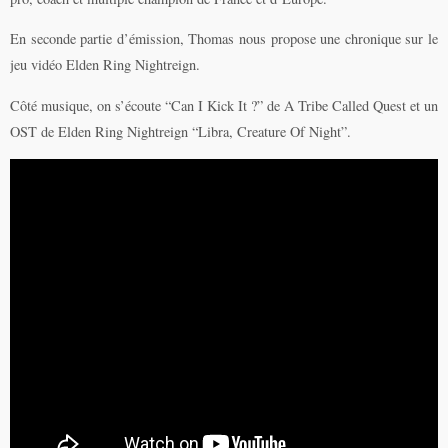
En seconde partie d’émission, Thomas nous propose une chronique sur le
jeu vidéo Elden Ring Nightreign.
Côté musique, on s’écoute “Can I Kick It ?” de A Tribe Called Quest et un
OST de Elden Ring Nightreign “Libra, Creature Of Night”.