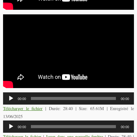
Lecteur
00:00
00:00
audio
Télécharger le fichier
| Durée: 28:40 | Size: 65.61M | Enregistré le
13/06/2025
Lecteur
00:00
00:00
audio
Télécharger le fichier
|
Jouer dans une nouvelle fenêtre
|
Durée: 28:40
|