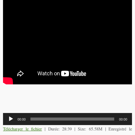
Lecteur
00:00
00:00
audio
Télécharger le fichier
| Durée: 28:39 | Size: 65.58M | Enregistré le