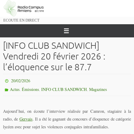
Passer
vers
le
ECOUTE EN DIRECT
contenu
[INFO CLUB SANDWICH]
Vendredi 20 février 2026 :
l’éloquence sur le 87.7
20/02/2026
,
,
,
Actus
Émissions
INFO CLUB SANDWICH
Magazines
Aujourd’hui, on écoute l’interview réalisée par Camron, stagiaire à la
radio, de
Gervais
. Il a été le gagnant du concours d’éloquence de catégorie
lycéen avec pour sujet les violences conjugales intrafamiliales.