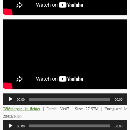
Lecteur
00:00
00:00
audio
Télécharger le fichier
| Durée: 30:07 | Size: 27.57M | Enregistré le
20/02/2026
Lecteur
00:00
00:00