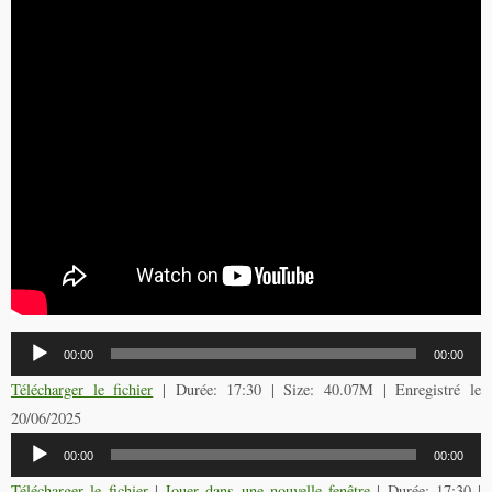
Lecteur
00:00
00:00
audio
Télécharger le fichier
| Durée: 17:30 | Size: 40.07M | Enregistré le
20/06/2025
Lecteur
00:00
00:00
audio
Télécharger le fichier
|
Jouer dans une nouvelle fenêtre
|
Durée: 17:30
|