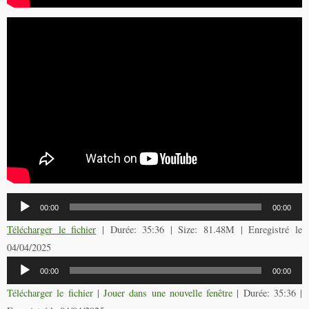
Lecteur
00:00
00:00
audio
Télécharger le fichier
| Durée: 35:36 | Size: 81.48M | Enregistré le
04/04/2025
Lecteur
00:00
00:00
audio
Télécharger le fichier
|
Jouer dans une nouvelle fenêtre
|
Durée: 35:36
|