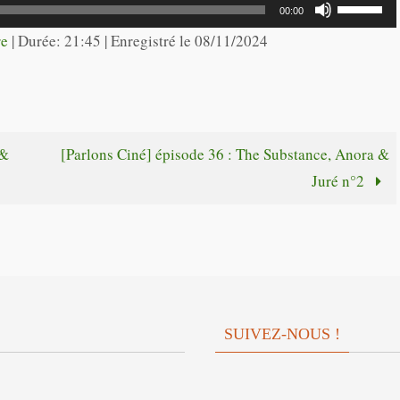
Utilisez
00:00
haut/bas
les
re
|
Durée: 21:45
|
Enregistré le 08/11/2024
pour
flèches
augmente
haut/bas
ou
pour
diminuer
augmente
 &
[Parlons Ciné] épisode 36 : The Substance, Anora &
le
ou
Juré n°2
volume.
diminuer
le
volume.
SUIVEZ-NOUS !