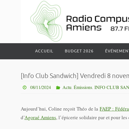
Passer
vers
le
contenu
Passer
ACCUEIL
BUDGET 2026
ÉVÉNEMEN
vers
le
contenu
[Info Club Sandwich] Vendredi 8 nove
08/11/2024
Actu
,
Émissions
,
INFO CLUB SA
Aujourd’hui, Coline reçoit Théo de la
FAEP : Fédéra
d’
Agoraé Amiens
, l’épicerie solidaire par et pour les