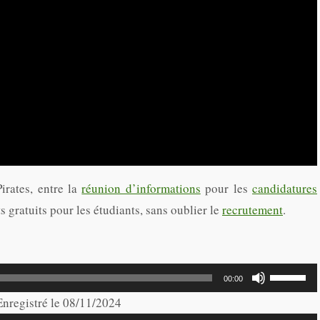
irates, entre la
réunion d’informations
pour les
candidatures
s gratuits pour les étudiants, sans oublier le
recrutement
.
Utilisez
00:00
les
 Enregistré le 08/11/2024
flèches